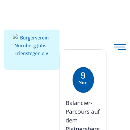
Bürgerverein Nürnberg Jobst-Erlenstegen e.V.
info@bv-jobst-erlenstegen.de
Mitglied werden
9
Nov.
Balancier-
Parcours auf
dem
Platnersberg