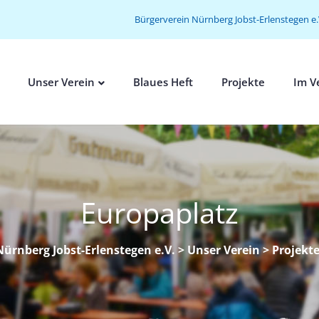
Bürgerverein Nürnberg Jobst-Erlenstegen e.
Unser Verein
Blaues Heft
Projekte
Im V
Europaplatz
ürnberg Jobst-Erlenstegen e.V.
>
Unser Verein
>
Projekt