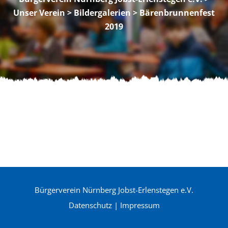
Unser Verein
>
Bildergalerien
> Bärenbrunnenfest
2019
Bürgerverein Nürnberg Jobst-Erlenstegen e.V.
Datenschutz
|
Impressum